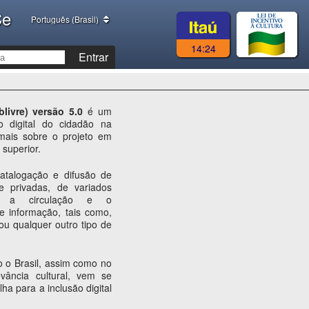
Ce
Português (Brasil)
14:24
Entrar
blivre) versão 5.0
é um
ão digital do cidadão na
mais sobre o projeto em
superior.
atalogação e difusão de
 e privadas, de variados
ar a circulação e o
e informação, tais como,
ou qualquer outro tipo de
 o Brasil, assim como no
evância cultural, vem se
ha para a inclusão digital