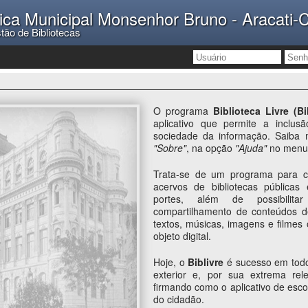
lica Municipal Monsenhor Bruno - Aracati-
tão de Bibliotecas
O programa
Biblioteca Livre (Bi
aplicativo que permite a inclus
sociedade da informação. Saiba 
"Sobre"
, na opção
"Ajuda"
no menu 
Trata-se de um programa para c
acervos de bibliotecas públicas
portes, além de possibilit
compartilhamento de conteúdos d
textos, músicas, imagens e filmes 
objeto digital.
Hoje, o
Biblivre
é sucesso em todo
exterior e, por sua extrema rel
firmando como o aplicativo de escol
do cidadão.