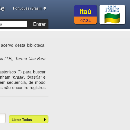
Ce
Português (Brasil)
07:34
Entrar
acervo desta biblioteca,
co (TE), Termo Use Para
sterisco (*) para buscar
tenham
'brasil'
,
'brasilia'
e
s em sequência, de modo
s não encontre registros
Listar Todos