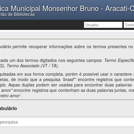
lica Municipal Monsenhor Bruno - Aracati-
tão de Bibliotecas
lário permite recuperar informações sobre os termos presentes no 
cada um dos termos digitados nos seguintes campos:
Termo Específi
G), Termo Associado (VT / TA)
.
uisadas em sua forma completa, porém é possível usar o caractere a
pletas, de modo que a pesquisa
'brasil*'
encontre registros que con
plo. Aspas duplas podem ser usadas para encontrar duas palavra
 amor"
encontre registros que contenham as duas palavras juntas, ma
meiro amor'
.
bulário