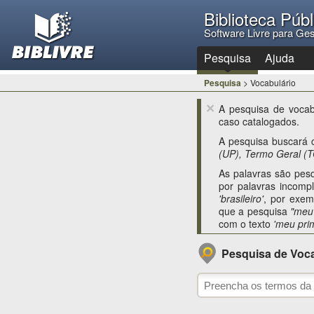
Biblioteca Púb
Software Livre para Ges
Pesquisa
Ajuda
Pesquisa
> Vocabulário
×
A pesquisa de vocabu
caso catalogados.
A pesquisa buscará 
(UP), Termo Geral (T
As palavras são pesq
por palavras incom
'brasileiro'
, por exem
que a pesquisa
"meu
com o texto
'meu pri
Pesquisa de Voca