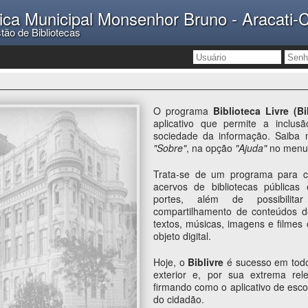
lica Municipal Monsenhor Bruno - Aracati-
tão de Bibliotecas
O programa
Biblioteca Livre (Bi
aplicativo que permite a inclus
sociedade da informação. Saiba 
"Sobre"
, na opção
"Ajuda"
no menu 
Trata-se de um programa para c
acervos de bibliotecas públicas
portes, além de possibilit
compartilhamento de conteúdos d
textos, músicas, imagens e filmes 
objeto digital.
Hoje, o
Biblivre
é sucesso em todo
exterior e, por sua extrema rel
firmando como o aplicativo de escol
do cidadão.