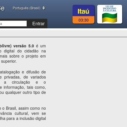
Ce
Português (Brasil)
03:30
Entrar
blivre) versão 5.0
é um
ão digital do cidadão na
mais sobre o projeto em
superior.
atalogação e difusão de
 e privadas, de variados
ar a circulação e o
e informação, tais como,
ou qualquer outro tipo de
 o Brasil, assim como no
evância cultural, vem se
ha para a inclusão digital