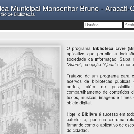
lica Municipal Monsenhor Bruno - Aracati-
tão de Bibliotecas
O programa
Biblioteca Livre (Bi
aplicativo que permite a inclus
sociedade da informação. Saiba 
"Sobre"
, na opção
"Ajuda"
no menu 
Trata-se de um programa para c
acervos de bibliotecas públicas
portes, além de possibilit
compartilhamento de conteúdos d
textos, músicas, imagens e filmes 
objeto digital.
Hoje, o
Biblivre
é sucesso em todo
exterior e, por sua extrema rel
firmando como o aplicativo de escol
do cidadão.