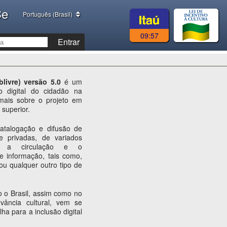
Ce
Português (Brasil)
09:57
Entrar
blivre) versão 5.0
é um
ão digital do cidadão na
mais sobre o projeto em
superior.
atalogação e difusão de
 e privadas, de variados
ar a circulação e o
e informação, tais como,
ou qualquer outro tipo de
 o Brasil, assim como no
evância cultural, vem se
ha para a inclusão digital